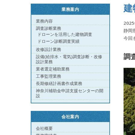
建
業務案内
業務内容
202
調査診断業務
静岡
ドローンを活用した建物調査
今回
ドローン診断調査実績
改修設計業務
調
設備(給排水・電気)調査診断・改修
設計業務
業者選定補助業務
工事監理業務
長期修繕計画書作成業務
神奈川補助金申請支援センターの開
設
会社案内
会社概要