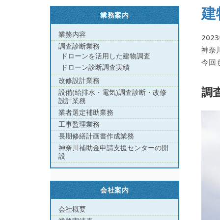
建
業務案内
業務内容
202
調査診断業務
神奈
ドローンを活用した建物調査
今回
ドローン診断調査実績
改修設計業務
調
設備(給排水・電気)調査診断・改修
設計業務
業者選定補助業務
工事監理業務
長期修繕計画書作成業務
神奈川補助金申請支援センターの開
設
会社案内
会社概要