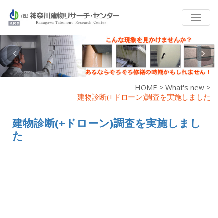
TOGG
NAVI
HOME
>
What's new
>
建物診断(+ドローン)調査を実施しました
建物診断(+ドローン)調査を実施しまし
た
9/22,23の両日、神奈川県戸塚市の７階建、６階建のマンシ
ョンにおいて建物診断調査およびドローン調査を実施しま
した。
台風接近の予報でひやひやしていましたが、２２日のドロ
ーン調査は天候に恵まれ予定通り終了しました。
今回も引き続き、全スタッフ検温+マスク着用+適宜アルコ
ール消毒にて調査を実施しました。