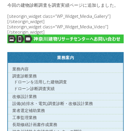
今回の建物診断調査を
調査実績ページ
に追加しました。
[siteorigin_widget class=”WP_Widget_Media_Gallery”]
[/siteorigin_widget]
[siteorigin_widget class=”WP_Widget_Media_Video”]
[/siteorigin_widget]
業務案内
業務内容
調査診断業務
ドローンを活用した建物調査
ドローン診断調査実績
改修設計業務
設備(給排水・電気)調査診断・改修設計業務
業者選定補助業務
工事監理業務
長期修繕計画書作成業務