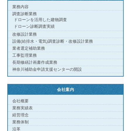
業務内容
調査診断業務
ドローンを活用した建物調査
ドローン診断調査実績
改修設計業務
設備(給排水・電気)調査診断・改修設計業務
業者選定補助業務
工事監理業務
長期修繕計画書作成業務
神奈川補助金申請支援センターの開設
会社案内
会社概要
業務実績表
経営理念
業務体制
沿革